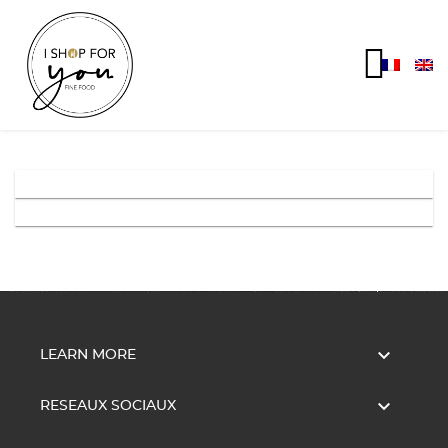

LEARN MORE

RESEAUX SOCIAUX