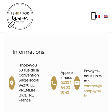
Informations
ishop4you
38 rue de la
Envoyez-
Appele
Convention
nous un e-
z-nous :
Siège social
mail :



0033 1
94270 LE
contact@i
84 23
KREMLIN
shop4you.
15 43
BICETRE
fr
France