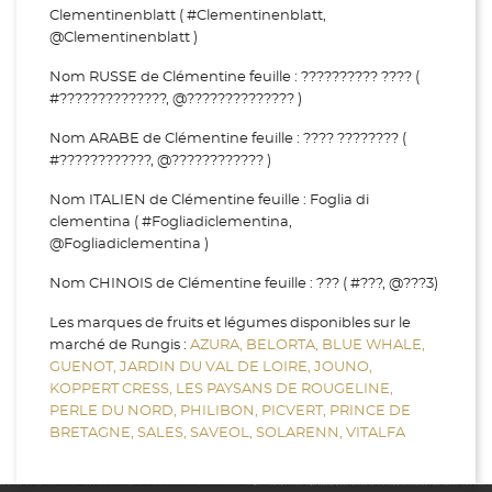
Clementinenblatt ( #Clementinenblatt,
@Clementinenblatt )
Nom RUSSE de Clémentine feuille : ?????????? ???? (
#??????????????, @?????????????? )
Nom ARABE de Clémentine feuille : ???? ???????? (
#????????????, @???????????? )
Nom ITALIEN de Clémentine feuille : Foglia di
clementina ( #Fogliadiclementina,
@Fogliadiclementina )
Nom CHINOIS de Clémentine feuille : ??? ( #???, @???3)
Les marques de fruits et légumes disponibles sur le
marché de Rungis :
AZURA,
BELORTA,
BLUE WHALE,
GUENOT,
JARDIN DU VAL DE LOIRE,
JOUNO,
KOPPERT CRESS,
LES PAYSANS DE ROUGELINE,
PERLE DU NORD,
PHILIBON,
PICVERT,
PRINCE DE
BRETAGNE,
SALES,
SAVEOL,
SOLARENN,
VITALFA