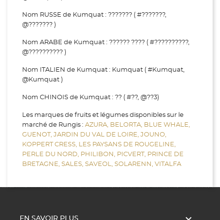
Nom RUSSE de Kumquat : ??????? ( #???????,
@??????? )
Nom ARABE de Kumquat : ?????? ???? ( #??????????,
@?????????? )
Nom ITALIEN de Kumquat : Kumquat ( #Kumquat,
@Kumquat )
Nom CHINOIS de Kumquat : ?? ( #??, @??3)
Les marques de fruits et légumes disponibles sur le
marché de Rungis :
AZURA,
BELORTA,
BLUE WHALE,
GUENOT,
JARDIN DU VAL DE LOIRE,
JOUNO,
KOPPERT CRESS,
LES PAYSANS DE ROUGELINE,
PERLE DU NORD,
PHILIBON,
PICVERT,
PRINCE DE
BRETAGNE,
SALES,
SAVEOL,
SOLARENN,
VITALFA

EN SAVOIR PLUS