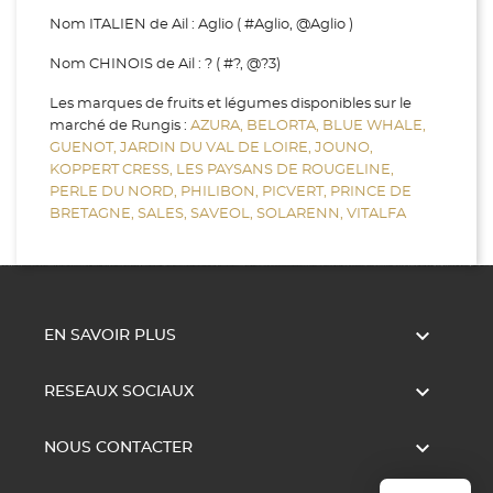
Nom ITALIEN de Ail : Aglio ( #Aglio, @Aglio )
Nom CHINOIS de Ail : ? ( #?, @?3)
Les marques de fruits et légumes disponibles sur le
marché de Rungis :
AZURA,
BELORTA,
BLUE WHALE,
GUENOT,
JARDIN DU VAL DE LOIRE,
JOUNO,
KOPPERT CRESS,
LES PAYSANS DE ROUGELINE,
PERLE DU NORD,
PHILIBON,
PICVERT,
PRINCE DE
BRETAGNE,
SALES,
SAVEOL,
SOLARENN,
VITALFA

EN SAVOIR PLUS

RESEAUX SOCIAUX

NOUS CONTACTER