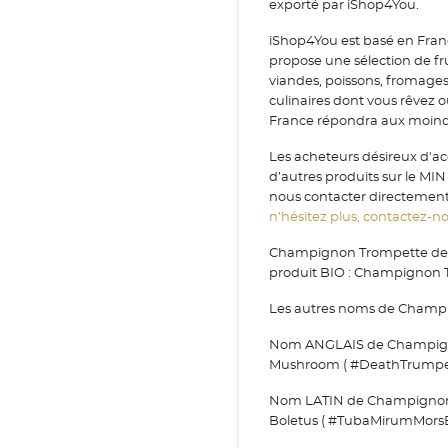
exporté par iShop4You.
iShop4You est basé en Fran
propose une sélection de fr
viandes, poissons, fromage
culinaires dont vous rêvez 
France répondra aux moindr
Les acheteurs désireux d'a
d’autres produits sur le MI
nous contacter directement v
n’hésitez plus, contactez-nou
Champignon Trompette de l
produit BIO : Champignon 
Les autres noms de Champi
Nom ANGLAIS de Champigno
Mushroom ( #DeathTrump
Nom LATIN de Champignon 
Boletus ( #TubaMirumMors