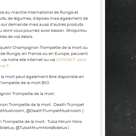
ce au marché international de Rungis et
uits, de légumes, d’épices mais également de
s sur demande mais aussi d’autres produits
ou dont vous pourriez avoir besoin. iShop4You
es de vos désirs.
cquérir Champignon Trompette de la mort ou
N de Rungis, en France ou en Europe, peuvent
ia notre site internet ou via
CONTACT, alors
s !!!
a mort peut également être disponible en
Trompette de la mort BIO
gnon Trompette de la mort :
n Trompette de la mort : Death Trumpet
etMushroom, @DeathTrumpetMushroom )
Trompette de la mort : Tuba Mirum Mors
Boletus, @TubaMirumMorsBoletus )