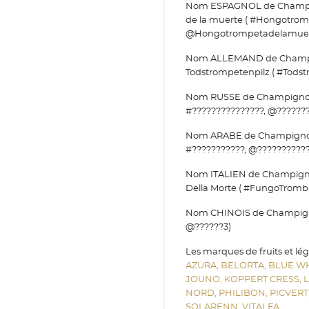
Nom ESPAGNOL de Champig
de la muerte ( #Hongotro
@Hongotrompetadelamuer
Nom ALLEMAND de Champig
Todstrompetenpilz ( #Todst
Nom RUSSE de Champignon T
#???????????????, @???????
Nom ARABE de Champignon T
#???????????, @???????????
Nom ITALIEN de Champigno
Della Morte ( #FungoTrom
Nom CHINOIS de Champignon
@??????3)
Les marques de fruits et lé
AZURA,
BELORTA,
BLUE W
JOUNO,
KOPPERT CRESS,
NORD,
PHILIBON,
PICVERT
SOLARENN,
VITALFA