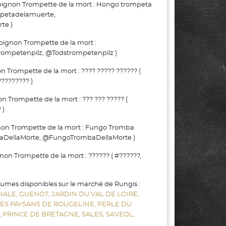
non Trompette de la mort : Hongo trompeta
mpetadelamuerte,
te )
non Trompette de la mort :
rompetenpilz, @Todstrompetenpilz )
rompette de la mort : ???? ????? ?????? (
???????? )
rompette de la mort : ??? ??? ????? (
 )
n Trompette de la mort : Fungo Tromba
baDellaMorte, @FungoTrombaDellaMorte )
 Trompette de la mort : ?????? ( #??????,
gumes disponibles sur le marché de Rungis :
HALE,
GUENOT,
JARDIN DU VAL DE LOIRE,
LES PAYSANS DE ROUGELINE,
PERLE DU
,
PRINCE DE BRETAGNE,
SALES,
SAVEOL,