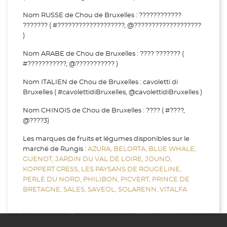
Nom RUSSE de Chou de Bruxelles : ????????????
??????? ( #???????????????????, @???????????????????
)
Nom ARABE de Chou de Bruxelles : ???? ??????? (
#???????????, @??????????? )
Nom ITALIEN de Chou de Bruxelles : cavoletti di
Bruxelles ( #cavolettidiBruxelles, @cavolettidiBruxelles )
Nom CHINOIS de Chou de Bruxelles : ???? ( #????,
@????3)
Les marques de fruits et légumes disponibles sur le
marché de Rungis :
AZURA,
BELORTA,
BLUE WHALE,
GUENOT,
JARDIN DU VAL DE LOIRE,
JOUNO,
KOPPERT CRESS,
LES PAYSANS DE ROUGELINE,
PERLE DU NORD,
PHILIBON,
PICVERT,
PRINCE DE
BRETAGNE,
SALES,
SAVEOL,
SOLARENN,
VITALFA