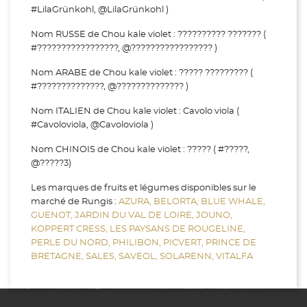
#LilaGrünkohl, @LilaGrünkohl )
Nom RUSSE de Chou kale violet : ?????????? ??????? (
#?????????????????, @????????????????? )
Nom ARABE de Chou kale violet : ????? ????????? (
#??????????????, @?????????????? )
Nom ITALIEN de Chou kale violet : Cavolo viola (
#Cavoloviola, @Cavoloviola )
Nom CHINOIS de Chou kale violet : ????? ( #?????,
@?????3)
Les marques de fruits et légumes disponibles sur le
marché de Rungis :
AZURA,
BELORTA,
BLUE WHALE,
GUENOT,
JARDIN DU VAL DE LOIRE,
JOUNO,
KOPPERT CRESS,
LES PAYSANS DE ROUGELINE,
PERLE DU NORD,
PHILIBON,
PICVERT,
PRINCE DE
BRETAGNE,
SALES,
SAVEOL,
SOLARENN,
VITALFA