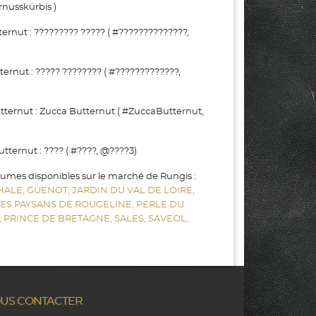
nusskürbis )
nut : ????????? ????? ( #??????????????,
nut : ????? ???????? ( #?????????????,
ernut : Zucca Butternut ( #ZuccaButternut,
ernut : ???? ( #????, @????3)
gumes disponibles sur le marché de Rungis :
HALE,
GUENOT,
JARDIN DU VAL DE LOIRE,
LES PAYSANS DE ROUGELINE,
PERLE DU
,
PRINCE DE BRETAGNE,
SALES,
SAVEOL,
US CONTACTER