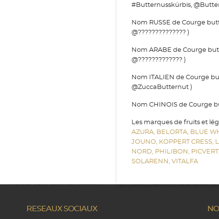
#Butternusskürbis, @Butter
Nom RUSSE de Courge butter
@?????????????? )
Nom ARABE de Courge butter
@????????????? )
Nom ITALIEN de Courge butt
@ZuccaButternut )
Nom CHINOIS de Courge butt
Les marques de fruits et lé
AZURA,
BELORTA,
BLUE W
JOUNO,
KOPPERT CRESS,
NORD,
PHILIBON,
PICVERT
SOLARENN,
VITALFA
RESEAUX SOCIAUX
NO