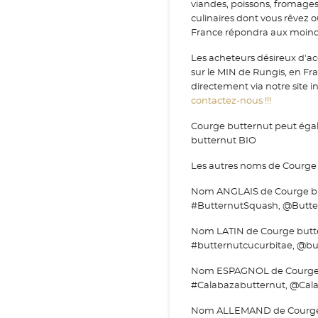
viandes, poissons, fromage
culinaires dont vous rêvez 
France répondra aux moindr
Les acheteurs désireux d'ac
sur le MIN de Rungis, en F
directement via notre site i
contactez-nous !!!
Courge butternut peut égal
butternut BIO
Les autres noms de Courge 
Nom ANGLAIS de Courge but
#ButternutSquash, @Butte
Nom LATIN de Courge butter
#butternutcucurbitae, @bu
Nom ESPAGNOL de Courge bu
#Calabazabutternut, @Cala
Nom ALLEMAND de Courge bu