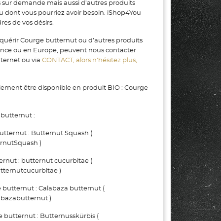
s sur demande mais aussi d’autres produits
ou dont vous pourriez avoir besoin. iShop4You
es de vos désirs.
quérir Courge butternut ou d’autres produits
rance ou en Europe, peuvent nous contacter
nternet ou via
CONTACT, alors n’hésitez plus,
ement être disponible en produit BIO : Courge
butternut :
ternut : Butternut Squash (
rnutSquash )
nut : butternut cucurbitae (
tternutcucurbitae )
tternut : Calabaza butternut (
bazabutternut )
tternut : Butternusskürbis (