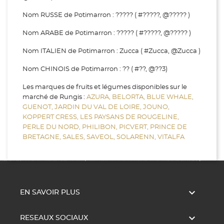
Nom RUSSE de Potimarron : ????? ( #?????, @????? )
Nom ARABE de Potimarron : ????? ( #?????, @????? )
Nom ITALIEN de Potimarron : Zucca ( #Zucca, @Zucca )
Nom CHINOIS de Potimarron : ?? ( #??, @??3)
Les marques de fruits et légumes disponibles sur le
marché de Rungis :
AZURA,
BELORTA,
BLUE WHALE,
GUENOT,
JARDIN DU VAL DE LOIRE,
JOUNO,
KOPPERT CRESS,
LES PAYSANS DE ROUGELINE,
PERLE DU NORD,
PHILIBON,
PICVERT,
PRINCE DE
BRETAGNE,
SALES,
SAVEOL,
SOLARENN,
VITALFA

EN SAVOIR PLUS

RESEAUX SOCIAUX