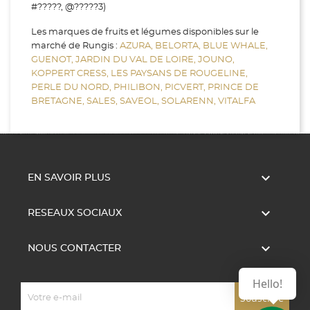
#?????, @?????3)
Les marques de fruits et légumes disponibles sur le
marché de Rungis :
AZURA,
BELORTA,
BLUE WHALE,
GUENOT,
JARDIN DU VAL DE LOIRE,
JOUNO,
KOPPERT CRESS,
LES PAYSANS DE ROUGELINE,
PERLE DU NORD,
PHILIBON,
PICVERT,
PRINCE DE
BRETAGNE,
SALES,
SAVEOL,
SOLARENN,
VITALFA

EN SAVOIR PLUS

RESEAUX SOCIAUX

NOUS CONTACTER
Hello!