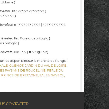
ttblume )
efeuille : ?????? ????????? (
???????? )
efeuille : ???? ??? ????? ( #????????????,
refeuille : Fiore di caprifoglio (
caprifoglio )
vrefeuille : ??? ( #???, @???3)
gumes disponibles sur le marché de Rungis :
HALE,
GUENOT,
JARDIN DU VAL DE LOIRE,
LES PAYSANS DE ROUGELINE,
PERLE DU
,
PRINCE DE BRETAGNE,
SALES,
SAVEOL,
US CONTACTER