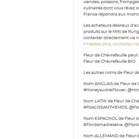
viandes, poissons, fromage
culinaires dont vous rêvez 
France répondra aux moindr
Les acheteurs désireux d'ac
produits sur le MIN de Run
contacter directement via no
n’hésitez plus, contactez-nou
Fleur de Chèvrefeuille peut
Fleur de Chèvrefeuille BIO
Les autres noms de Fleur de
Nom ANGLAIS de Fleur de Ch
#HoneysuckleFlower, @Hon
Nom LATIN de Fleur de Chèv
#FlosCISSANTHEMOS, @Fl
Nom ESPAGNOL de Fleur de C
#Flordemadreselva, @Flord
Nom ALLEMAND de Fleur de 