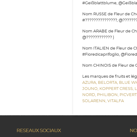
#Geißblattblume, @Geißbla
Nom RUSSE de Fleur de Chèvr
#???????????????, @???????
Nom ARABE de Fleur de Chèvr
@???????????? )
Nom ITALIEN de Fleur de Chèv
#Fioredicaprifoglio, @Fioredi
Nom CHINOIS de Fleur de Chè
Les marques de fruits et lé
AZURA,
BELORTA,
BLUE W
JOUNO,
KOPPERT CRESS,
NORD,
PHILIBON,
PICVERT
SOLARENN,
VITALFA
RESEAUX SOCIAUX
NO