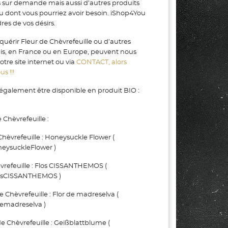
s sur demande mais aussi d’autres produits
ou dont vous pourriez avoir besoin. iShop4You
es de vos désirs.
quérir Fleur de Chèvrefeuille ou d’autres
gis, en France ou en Europe, peuvent nous
tre site internet ou via
CONTACT, alors
s !!!
 également être disponible en produit BIO :
 Chèvrefeuille :
èvrefeuille : Honeysuckle Flower (
eysuckleFlower )
refeuille : Flos CISSANTHEMOS (
osCISSANTHEMOS )
hèvrefeuille : Flor de madreselva (
emadreselva )
Chèvrefeuille : Geißblattblume (