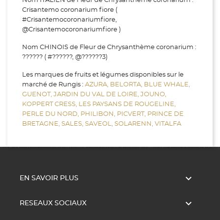
Nom ITALIEN de Fleur de Chrysanthème coronarium :
Crisantemo coronarium fiore (
#Crisantemocoronariumfiore,
@Crisantemocoronariumfiore )
Nom CHINOIS de Fleur de Chrysanthème coronarium :
?????? ( #??????, @??????3)
Les marques de fruits et légumes disponibles sur le
marché de Rungis :
AZURA,
BELORTA,
BLUE WHALE,
GUENOT,
JARDIN DU VAL DE LOIRE,
JOUNO,
KOPPERT CRESS,
LES PAYSANS DE ROUGELINE,
PERLE DU NORD,
PHILIBON,
PICVERT,
PRINCE DE
BRETAGNE,
SALES,
SAVEOL,
SOLARENN,
VITALFA

EN SAVOIR PLUS

RESEAUX SOCIAUX