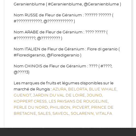
Geranienblume ( #Geranienblume, @Geranienblume )
Nom RUSSE de Fleur de Géranium : ?????? ?????? (
#????????????, @???????????? )
Nom ARABE de Fleur de Géranium : ???? ????? (
#?????????, @????????? )
Nom ITALIEN de Fleur de Géranium : Fiore di geranio (
#Fioredigeranio, @Fioredigeranio )
Nom CHINOIS de Fleur de Géranium : ???? ( #????,
@????3)
Les marques de fruits et légumes disponibles sur le
marché de Rungis :
AZURA,
BELORTA,
BLUE WHALE,
GUENOT,
JARDIN DU VAL DE LOIRE,
JOUNO,
KOPPERT CRESS,
LES PAYSANS DE ROUGELINE,
PERLE DU NORD,
PHILIBON,
PICVERT,
PRINCE DE
BRETAGNE,
SALES,
SAVEOL,
SOLARENN,
VITALFA