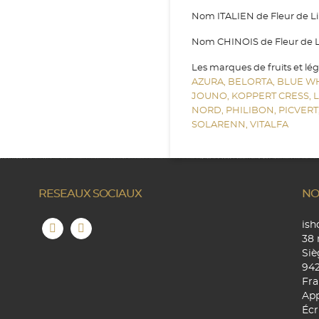
Nom ITALIEN de Fleur de Lilas :
Nom CHINOIS de Fleur de Lil
Les marques de fruits et lé
AZURA,
BELORTA,
BLUE W
JOUNO,
KOPPERT CRESS,
NORD,
PHILIBON,
PICVERT
SOLARENN,
VITALFA
RESEAUX SOCIAUX
NO
is
38 
Siè
94
Fra
App
Écr