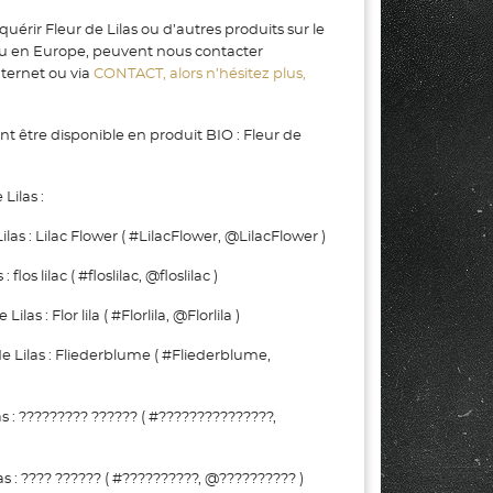
uérir Fleur de Lilas ou d’autres produits sur le
u en Europe, peuvent nous contacter
nternet ou via
CONTACT, alors n’hésitez plus,
t être disponible en produit BIO : Fleur de
Lilas :
s : Lilac Flower ( #LilacFlower, @LilacFlower )
los lilac ( #floslilac, @floslilac )
 : Flor lila ( #Florlila, @Florlila )
ilas : Fliederblume ( #Fliederblume,
 : ????????? ?????? ( #???????????????,
 : ???? ?????? ( #??????????, @?????????? )