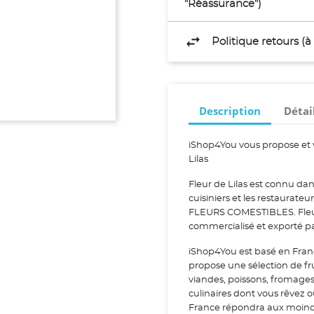
"Réassurance")
Politique retours (
Description
Détai
iShop4You vous propose et 
Lilas
Fleur de Lilas est connu dan
cuisiniers et les restaurateu
FLEURS COMESTIBLES. Fleur d
commercialisé et exporté p
iShop4You est basé en Fran
propose une sélection de fr
viandes, poissons, fromage
culinaires dont vous rêvez 
France répondra aux moindr