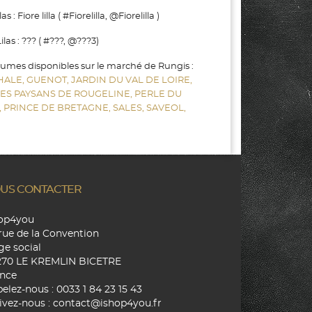
 Fiore lilla ( #Fiorelilla, @Fiorelilla )
as : ??? ( #???, @???3)
gumes disponibles sur le marché de Rungis :
HALE,
GUENOT,
JARDIN DU VAL DE LOIRE,
LES PAYSANS DE ROUGELINE,
PERLE DU
,
PRINCE DE BRETAGNE,
SALES,
SAVEOL,
US CONTACTER
hop4you
rue de la Convention
ge social
270 LE KREMLIN BICETRE
nce
elez-nous :
0033 1 84 23 15 43
ivez-nous :
contact@ishop4you.fr