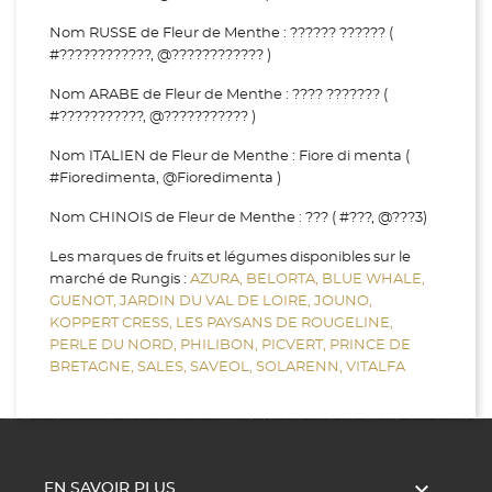
Nom RUSSE de Fleur de Menthe : ?????? ?????? (
#????????????, @???????????? )
Nom ARABE de Fleur de Menthe : ???? ??????? (
#???????????, @??????????? )
Nom ITALIEN de Fleur de Menthe : Fiore di menta (
#Fioredimenta, @Fioredimenta )
Nom CHINOIS de Fleur de Menthe : ??? ( #???, @???3)
Les marques de fruits et légumes disponibles sur le
marché de Rungis :
AZURA,
BELORTA,
BLUE WHALE,
GUENOT,
JARDIN DU VAL DE LOIRE,
JOUNO,
KOPPERT CRESS,
LES PAYSANS DE ROUGELINE,
PERLE DU NORD,
PHILIBON,
PICVERT,
PRINCE DE
BRETAGNE,
SALES,
SAVEOL,
SOLARENN,
VITALFA

EN SAVOIR PLUS