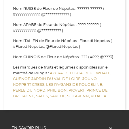
Nom RUSSE de Fleur de Népétas : ?????? ?????? (
#????????????, @???????????? )
Nom ARABE de Fleur de Népétas : ???? ?????? (
#??????????, @?????????? )
Nom ITALIEN de Fleur de Népétas : Fiore di Nepetas (
#FiorediNepetas, @FiorediNepetas )
Nom CHINOIS de Fleur de Népétas : ??? ( #???, @???3)
Les marques de fruits et légumes disponibles sur le
marché de Rungis :
AZURA,
BELORTA,
BLUE WHALE,
GUENOT,
JARDIN DU VAL DE LOIRE,
JOUNO,
KOPPERT CRESS,
LES PAYSANS DE ROUGELINE,
PERLE DU NORD,
PHILIBON,
PICVERT,
PRINCE DE
BRETAGNE,
SALES,
SAVEOL,
SOLARENN,
VITALFA

EN SAVOIR PLUS