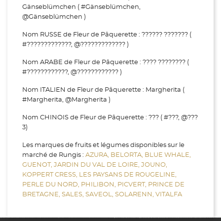
Gänseblümchen ( #Gänseblümchen,
@Gänseblümchen )
Nom RUSSE de Fleur de Pâquerette : ?????? ??????? (
#?????????????, @????????????? )
Nom ARABE de Fleur de Pâquerette : ???? ???????? (
#????????????, @???????????? )
Nom ITALIEN de Fleur de Pâquerette : Margherita (
#Margherita, @Margherita )
Nom CHINOIS de Fleur de Pâquerette : ??? ( #???, @???
3)
Les marques de fruits et légumes disponibles sur le
marché de Rungis :
AZURA,
BELORTA,
BLUE WHALE,
GUENOT,
JARDIN DU VAL DE LOIRE,
JOUNO,
KOPPERT CRESS,
LES PAYSANS DE ROUGELINE,
PERLE DU NORD,
PHILIBON,
PICVERT,
PRINCE DE
BRETAGNE,
SALES,
SAVEOL,
SOLARENN,
VITALFA