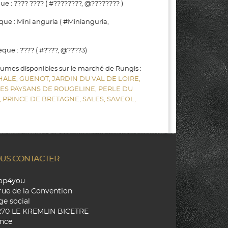
 : ???? ???? ( #????????, @???????? )
ue : Mini anguria ( #Minianguria,
ue : ???? ( #????, @????3)
gumes disponibles sur le marché de Rungis :
HALE,
GUENOT,
JARDIN DU VAL DE LOIRE,
LES PAYSANS DE ROUGELINE,
PERLE DU
,
PRINCE DE BRETAGNE,
SALES,
SAVEOL,
US CONTACTER
hop4you
rue de la Convention
ge social
270 LE KREMLIN BICETRE
nce