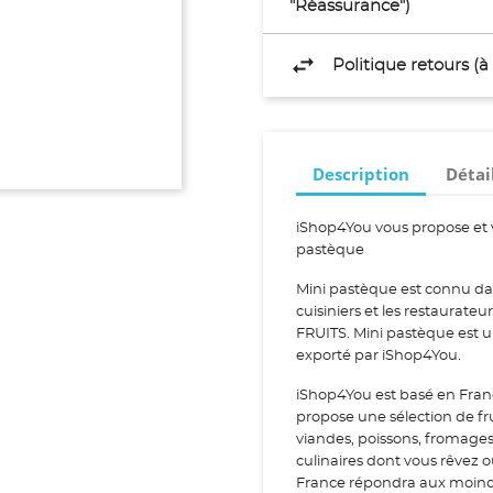
"Réassurance")
Politique retours (
Description
Détai
iShop4You vous propose et 
pastèque
Mini pastèque est connu dan
cuisiniers et les restaurate
FRUITS. Mini pastèque est un
exporté par iShop4You.
iShop4You est basé en Fran
propose une sélection de fr
viandes, poissons, fromage
culinaires dont vous rêvez 
France répondra aux moindr