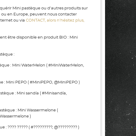
quérir Mini pastèque ou d’autres produits sur
e ou en Europe, peuvent nous contacter
nternet ou via
CONTACT, alors n’hésitez plus,
t être disponible en produit BIO : Mini
stèque :
que : Mini WaterMelon ( #MiniWaterMelon,
e : Mini PEPO ( #MiniPEPO, @MiniPEPO )
que : Mini sandía ( #Minisandía,
tèque : Mini Wassermelone (
Wassermelone )
 : ???? ????? ( #?????????, @????????? )