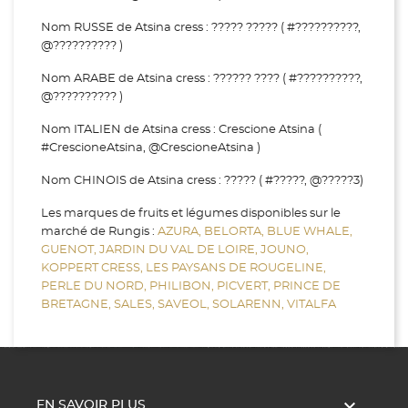
Nom RUSSE de Atsina cress : ????? ????? ( #??????????,
@?????????? )
Nom ARABE de Atsina cress : ?????? ???? ( #??????????,
@?????????? )
Nom ITALIEN de Atsina cress : Crescione Atsina (
#CrescioneAtsina, @CrescioneAtsina )
Nom CHINOIS de Atsina cress : ????? ( #?????, @?????3)
Les marques de fruits et légumes disponibles sur le
marché de Rungis :
AZURA,
BELORTA,
BLUE WHALE,
GUENOT,
JARDIN DU VAL DE LOIRE,
JOUNO,
KOPPERT CRESS,
LES PAYSANS DE ROUGELINE,
PERLE DU NORD,
PHILIBON,
PICVERT,
PRINCE DE
BRETAGNE,
SALES,
SAVEOL,
SOLARENN,
VITALFA

EN SAVOIR PLUS