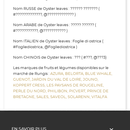
Nom RUSSE de Oyster leaves : ?????? ??????? (
#?????????????, @????????????? )
Nom ARABE de Oyster leaves : ????? ?????? (
#???????????, @??????????? )
Nom ITALIEN de Oyster leaves : Foglie di ostrica (
#Fogliediostrica, @Fogliediostrica )
Nom CHINOIS de Oyster leaves : ??? ( #???, @???3)
Les marques de fruits et légumes disponibles sur le
marché de Rungis :
AZURA,
BELORTA,
BLUE WHALE,
GUENOT,
JARDIN DU VAL DE LOIRE,
JOUNO,
KOPPERT CRESS,
LES PAYSANS DE ROUGELINE,
PERLE DU NORD,
PHILIBON,
PICVERT,
PRINCE DE
BRETAGNE,
SALES,
SAVEOL,
SOLARENN,
VITALFA

EN SAVOIR PLUS