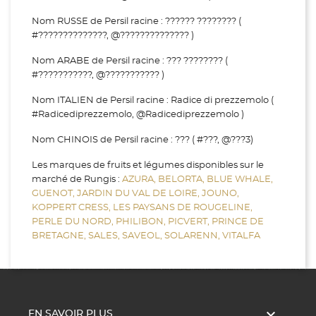
Nom RUSSE de Persil racine : ?????? ???????? (
#??????????????, @?????????????? )
Nom ARABE de Persil racine : ??? ???????? (
#???????????, @??????????? )
Nom ITALIEN de Persil racine : Radice di prezzemolo (
#Radicediprezzemolo, @Radicediprezzemolo )
Nom CHINOIS de Persil racine : ??? ( #???, @???3)
Les marques de fruits et légumes disponibles sur le
marché de Rungis :
AZURA,
BELORTA,
BLUE WHALE,
GUENOT,
JARDIN DU VAL DE LOIRE,
JOUNO,
KOPPERT CRESS,
LES PAYSANS DE ROUGELINE,
PERLE DU NORD,
PHILIBON,
PICVERT,
PRINCE DE
BRETAGNE,
SALES,
SAVEOL,
SOLARENN,
VITALFA

EN SAVOIR PLUS