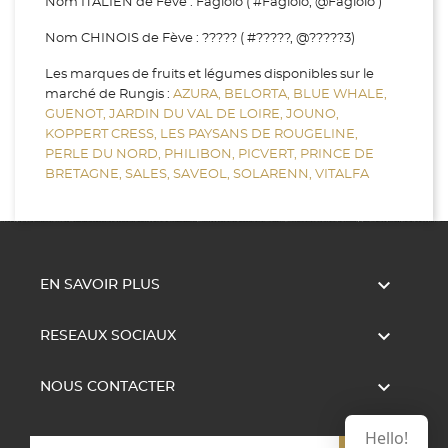
Nom ITALIEN de Fève : Fagiolo ( #Fagiolo, @Fagiolo )
Nom CHINOIS de Fève : ????? ( #?????, @?????3)
Les marques de fruits et légumes disponibles sur le
marché de Rungis :
AZURA,
BELORTA,
BLUE WHALE,
GUENOT,
JARDIN DU VAL DE LOIRE,
JOUNO,
KOPPERT CRESS,
LES PAYSANS DE ROUGELINE,
PERLE DU NORD,
PHILIBON,
PICVERT,
PRINCE DE
BRETAGNE,
SALES,
SAVEOL,
SOLARENN,
VITALFA

EN SAVOIR PLUS

RESEAUX SOCIAUX

NOUS CONTACTER
Hello!