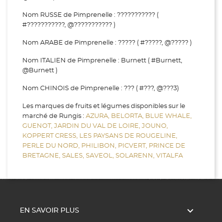
Nom RUSSE de Pimprenelle : ??????????? (
#???????????, @??????????? )
Nom ARABE de Pimprenelle : ????? ( #?????, @????? )
Nom ITALIEN de Pimprenelle : Burnett ( #Burnett,
@Burnett )
Nom CHINOIS de Pimprenelle : ??? ( #???, @???3)
Les marques de fruits et légumes disponibles sur le
marché de Rungis :
AZURA,
BELORTA,
BLUE WHALE,
GUENOT,
JARDIN DU VAL DE LOIRE,
JOUNO,
KOPPERT CRESS,
LES PAYSANS DE ROUGELINE,
PERLE DU NORD,
PHILIBON,
PICVERT,
PRINCE DE
BRETAGNE,
SALES,
SAVEOL,
SOLARENN,
VITALFA

EN SAVOIR PLUS