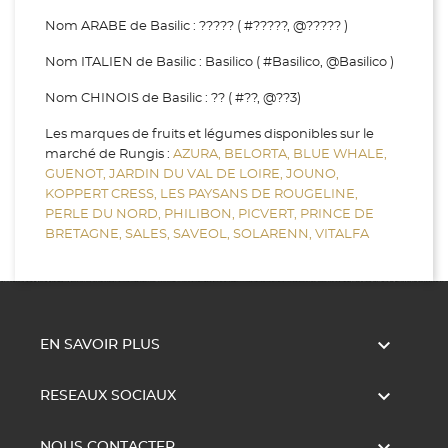
Nom ARABE de Basilic : ????? ( #?????, @????? )
Nom ITALIEN de Basilic : Basilico ( #Basilico, @Basilico )
Nom CHINOIS de Basilic : ?? ( #??, @??3)
Les marques de fruits et légumes disponibles sur le
marché de Rungis :
AZURA,
BELORTA,
BLUE WHALE,
GUENOT,
JARDIN DU VAL DE LOIRE,
JOUNO,
KOPPERT CRESS,
LES PAYSANS DE ROUGELINE,
PERLE DU NORD,
PHILIBON,
PICVERT,
PRINCE DE
BRETAGNE,
SALES,
SAVEOL,
SOLARENN,
VITALFA

EN SAVOIR PLUS

RESEAUX SOCIAUX
NOUS CONTACTER