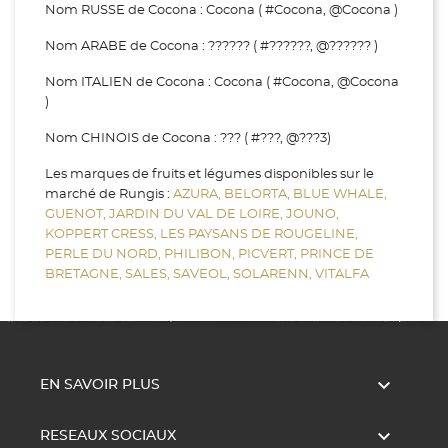
Nom RUSSE de Cocona : Cocona ( #Cocona, @Cocona )
Nom ARABE de Cocona : ?????? ( #??????, @?????? )
Nom ITALIEN de Cocona : Cocona ( #Cocona, @Cocona
)
Nom CHINOIS de Cocona : ??? ( #???, @???3)
Les marques de fruits et légumes disponibles sur le
marché de Rungis :
AZURA,
BELORTA,
BLUE WHALE,
GUENOT,
JARDIN DU VAL DE LOIRE,
JOUNO,
KOPPERT CRESS,
LES PAYSANS DE ROUGELINE,
PERLE DU NORD,
PHILIBON,
PICVERT,
PRINCE DE
BRETAGNE,
SALES,
SAVEOL,
SOLARENN,
VITALFA

EN SAVOIR PLUS

RESEAUX SOCIAUX