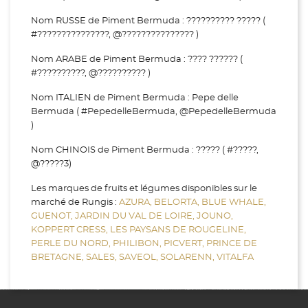
Nom RUSSE de Piment Bermuda : ?????????? ????? (
#???????????????, @??????????????? )
Nom ARABE de Piment Bermuda : ???? ?????? (
#??????????, @?????????? )
Nom ITALIEN de Piment Bermuda : Pepe delle
Bermuda ( #PepedelleBermuda, @PepedelleBermuda
)
Nom CHINOIS de Piment Bermuda : ????? ( #?????,
@?????3)
Les marques de fruits et légumes disponibles sur le
marché de Rungis :
AZURA,
BELORTA,
BLUE WHALE,
GUENOT,
JARDIN DU VAL DE LOIRE,
JOUNO,
KOPPERT CRESS,
LES PAYSANS DE ROUGELINE,
PERLE DU NORD,
PHILIBON,
PICVERT,
PRINCE DE
BRETAGNE,
SALES,
SAVEOL,
SOLARENN,
VITALFA