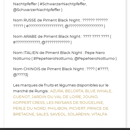
Nachtpfeffer ( #SchwarzerNachtpfeffer,
@SchwarzerNachtpfeffer )
Nom RUSSE de Piment Black Night : ?????? ??????
????? ( #?????????????????, @????????????????? )
Nom ARABE de Piment Black Night : ???? ???? ???? (
#????????????, @???????????? )
Nom ITALIEN de Piment Black Night : Pepe Nero
Notturno ( #PepeNeroNotturno, @PepeNeroNotturno )
Nom CHINOIS de Piment Black Night : ???? ( #????,
@????3)
Les marques de fruits et légumes disponibles sur le
marché de Rungis :
AZURA,
BELORTA,
BLUE WHALE,
GUENOT,
JARDIN DU VAL DE LOIRE,
JOUNO,
KOPPERT CRESS,
LES PAYSANS DE ROUGELINE,
PERLE DU NORD,
PHILIBON,
PICVERT,
PRINCE DE
BRETAGNE,
SALES,
SAVEOL,
SOLARENN,
VITALFA