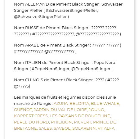
Nom ALLEMAND de Piment Black Stinger : Schwarzer
Stinger Pfeffer ( #SchwarzerStingerPfeffer,
@SchwarzerStingerPfeffer )
Nom RUSSE de Piment Black Stinger : ?????? ?????
??????? ( #??????????????????, @?????????????????? )
Nom ARABE de Piment Black Stinger : ?????? ?????? (
#????????????, @???????????? )
Nom ITALIEN de Piment Black Stinger : Pepe Nero
Stinger ( #PepeNeroStinger, @PepeNeroStinger )
Nom CHINOIS de Piment Black Stinger : ???? ( #????,
@????3)
Les marques de fruits et légumes disponibles sur le
marché de Rungis :
AZURA,
BELORTA,
BLUE WHALE,
GUENOT,
JARDIN DU VAL DE LOIRE,
JOUNO,
KOPPERT CRESS,
LES PAYSANS DE ROUGELINE,
PERLE DU NORD,
PHILIBON,
PICVERT,
PRINCE DE
BRETAGNE,
SALES,
SAVEOL,
SOLARENN,
VITALFA