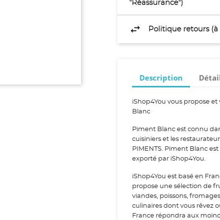
"Réassurance")
Politique retours (
Description
Détai
iShop4You vous propose et 
Blanc
Piment Blanc est connu dans
cuisiniers et les restaurate
PIMENTS. Piment Blanc est u
exporté par iShop4You.
iShop4You est basé en Fran
propose une sélection de fr
viandes, poissons, fromage
culinaires dont vous rêvez 
France répondra aux moindr