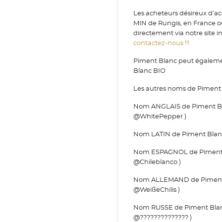
Les acheteurs désireux d'ac
MIN de Rungis, en France o
directement via notre site i
contactez-nous !!!
Piment Blanc peut égalemen
Blanc BIO
Les autres noms de Piment 
Nom ANGLAIS de Piment Bla
@WhitePepper )
Nom LATIN de Piment Blanc : a
Nom ESPAGNOL de Piment Bl
@Chileblanco )
Nom ALLEMAND de Piment Bla
@WeißeChilis )
Nom RUSSE de Piment Blanc 
@?????????????? )