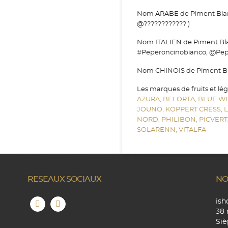
Nom ARABE de Piment Blanc 
@???????????? )
Nom ITALIEN de Piment Bla
#Peperoncinobianco, @Pep
Nom CHINOIS de Piment Blan
Les marques de fruits et lé
AZURA,
BELORTA,
BLUE W
JOUNO,
KOPPERT CRESS,
NORD,
PHILIBON,
PICVERT
SOLARENN,
VITALFA
RESEAUX SOCIAUX
NO
is
38 
Siè