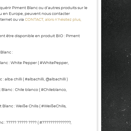
quérir Piment Blanc ou d’autres produits sur le
u en Europe, peuvent nous contacter
nternet ou via
CONTACT, alors n’hésitez plus,
t être disponible en produit BIO : Piment
Blanc :
nc : White Pepper ( #WhitePepper,
lba chilli ( #albachilli, @albachilli )
anc : Chile blanco ( #Chileblanco,
nc : Weiße Chilis ( #WeißeChilis,
: ????? ????? ???? ( #??????????????,