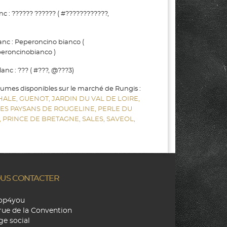
: ?????? ?????? ( #????????????,
nc : Peperoncino bianco (
eroncinobianco )
c : ??? ( #???, @???3)
gumes disponibles sur le marché de Rungis :
HALE,
GUENOT,
JARDIN DU VAL DE LOIRE,
LES PAYSANS DE ROUGELINE,
PERLE DU
,
PRINCE DE BRETAGNE,
SALES,
SAVEOL,
US CONTACTER
hop4you
rue de la Convention
ge social