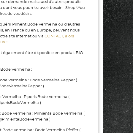
s sur demande mais aussi d’autres produits
ou dont vous pourriez avoir besoin. iShop4You
es de vos désirs.
cquérir Piment Bode Vermelha ou d’autres
gis, en France ou en Europe, peuvent nous
tre site internet ou via
CONTACT, alors
s !!!
également être disponible en produit BIO :
O
 Bode Vermelha :
de Vermelha : Bode Vermelha Pepper (
BodeVermelhaPepper )
Vermelha : Piperis Bode Vermelha (
iperisBodeVermelha )
ode Vermelha : Pimienta Bode Vermelha (
@PimientaBodeVermelha )
ode Vermelha : Bode Vermelha Pfeffer (