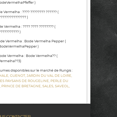
deVermelhaPfeffer )
Vermelha : ???? ???????? ?????? (
?????????????? )
Vermelha : ???? ???? ???????? (
?????????? )
de Vermelha : Bode Vermelha Pepper (
BodeVermelhaPepper )
de Vermelha : Bode Vermelha?? (
ermelha??3)
gumes disponibles sur le marché de Rungis :
HALE,
GUENOT,
JARDIN DU VAL DE LOIRE,
LES PAYSANS DE ROUGELINE,
PERLE DU
,
PRINCE DE BRETAGNE,
SALES,
SAVEOL,
US CONTACTER