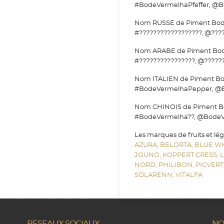
#BodeVermelhaPfeffer, @Bo
Nom RUSSE de Piment Bode 
#??????????????????, @????
Nom ARABE de Piment Bode 
#????????????????, @??????
Nom ITALIEN de Piment Bo
#BodeVermelhaPepper, @
Nom CHINOIS de Piment Bo
#BodeVermelha??, @BodeV
Les marques de fruits et lé
AZURA,
BELORTA,
BLUE W
JOUNO,
KOPPERT CRESS,
NORD,
PHILIBON,
PICVERT
SOLARENN,
VITALFA
RESEAUX SOCIAUX
NO