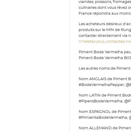
viandes, poissons, fromage
culinaires dont vous rêvez 
France répondra aux moindr
Les acheteurs désireux d'a
produits sur le MIN de Run
contacter directement via no
n’hésitez plus, contactez-nou
Piment Bode Vermelha peut 
Piment Bode Vermelha BI
Les autres noms de Piment
Nom ANGLAIS de Piment Bo
#BodeVermelhaPepper, @
Nom LATIN de Piment Bode 
#PiperisBodeVermelha, @P
Nom ESPAGNOL de Piment B
#PimientaBodeVermelha, 
Nom ALLEMAND de Piment B