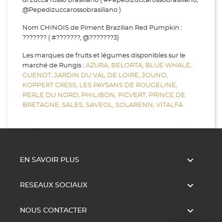
di zucca rosso brasiliano ( #Pepedizuccarossobrasiliano,
@Pepedizuccarossobrasiliano )
Nom CHINOIS de Piment Brazilian Red Pumpkin :
??????? ( #???????, @???????3)
Les marques de fruits et légumes disponibles sur le
marché de Rungis :
AZURA,
BELORTA,
BLUE WHALE,
GUENOT,
JARDIN DU VAL DE LOIRE,
JOUNO,
KOPPERT CRESS,
LES PAYSANS DE ROUGELINE,
PERLE DU NORD,
PHILIBON,
PICVERT,
PRINCE DE
BRETAGNE,
SALES,
SAVEOL,
SOLARENN,
VITALFA

EN SAVOIR PLUS

RESEAUX SOCIAUX

NOUS CONTACTER