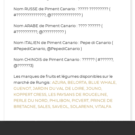
Nom RUSSE de Piment Canario : ????? ????????? (
#??????????????, @?????????????? )
Nom ARABE de Piment Canario : ???? ?????? (
#??????????, @?????????? )
Nom ITALIEN de Piment Canario : Pepe di Canario (
#PepediCanario, @PepediCanario )
Nom CHINOIS de Piment Canario : ?????? ( #??????,
@??????3)
Les marques de fruits et légumes disponibles sur le
marché de Rungis :
AZURA,
BELORTA,
BLUE WHALE,
GUENOT,
JARDIN DU VAL DE LOIRE,
JOUNO,
KOPPERT CRESS,
LES PAYSANS DE ROUGELINE,
PERLE DU NORD,
PHILIBON,
PICVERT,
PRINCE DE
BRETAGNE,
SALES,
SAVEOL,
SOLARENN,
VITALFA