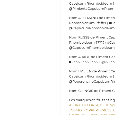
Capsicum Rhomboideum (
@PimientaCapsicumRhomb
Nom ALLEMAND de Piment
Rhomboideum Pfeffer ( #
@CapsicumRhomboideumPf
Nom RUSSE de Piment Cap
Rhomboideum ????? ( #Ca
@CapsicumRhomboideum??
Nom ARABE de Piment Caps
#????????????????, @??????
Nom ITALIEN de Piment C
Capsicum Rhomboideum (
@PeperoncinoCapsicumRh
Nom CHINOIS de Piment Ca
Les marques de fruits et lé
AZURA,
BELORTA,
BLUE W
JOUNO,
KOPPERT CRESS,