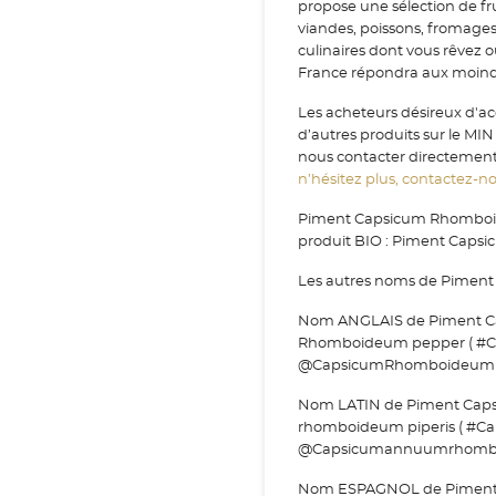
propose une sélection de fr
viandes, poissons, fromage
culinaires dont vous rêvez 
France répondra aux moindr
Les acheteurs désireux d
d’autres produits sur le MI
nous contacter directement v
n’hésitez plus, contactez-nou
Piment Capsicum Rhomboid
produit BIO : Piment Cap
Les autres noms de Pimen
Nom ANGLAIS de Piment C
Rhomboideum pepper ( #
@CapsicumRhomboideump
Nom LATIN de Piment Ca
rhomboideum piperis ( #
@Capsicumannuumrhomboi
Nom ESPAGNOL de Piment 