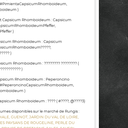
 #PimientaCapsicumRhomboideum,
oideum )
 Capsicum Rhomboideum : Capsicum
CapsicumRhomboideumPfeffer,
effer )
sicum Rhomboideum : Capsicum
psicumRhomboideum?????,
??? )
icum Rhomboideum : ???????? ???????? (
?????????? )
apsicum Rhomboideum : Peperoncino
 #PeperoncinoCapsicumRhomboideum,
omboideum )
psicum Rhomboideum : ???? ( #????, @????3)
gumes disponibles sur le marché de Rungis :
HALE,
GUENOT,
JARDIN DU VAL DE LOIRE,
LES PAYSANS DE ROUGELINE,
PERLE DU