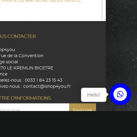
,
PRINCE DE BRETAGNE,
SALES,
SAVEOL,
US CONTACTER
hop4you
rue de la Convention
ge social
270 LE KREMLIN BICETRE
nce
elez-nous :
0033 1 84 23 15 43
ivez-nous :
contact@ishop4you.fr
Hello!
TTRE D'INFORMATIONS