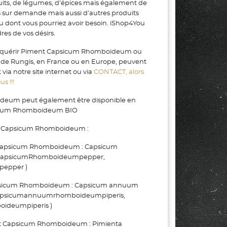
uits, de légumes, d’épices mais également de
s sur demande mais aussi d’autres produits
ou dont vous pourriez avoir besoin. iShop4You
es de vos désirs.
'acquérir Piment Capsicum Rhomboideum ou
N de Rungis, en France ou en Europe, peuvent
ia notre site internet ou via
CONTACT, alors
s !!!
eum peut également être disponible en
sicum Rhomboideum BIO
t Capsicum Rhomboideum :
apsicum Rhomboideum : Capsicum
CapsicumRhomboideumpepper,
epper )
psicum Rhomboideum : Capsicum annuum
Capsicumannuumrhomboideumpiperis,
deumpiperis )
Capsicum Rhomboideum : Pimienta