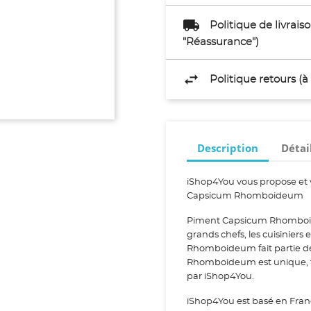
Politique de livrai
"Réassurance")
Politique retours (
Description
Détai
iShop4You vous propose et 
Capsicum Rhomboideum
Piment Capsicum Rhomboide
grands chefs, les cuisiniers
Rhomboideum fait partie 
Rhomboideum est unique, fr
par iShop4You.
iShop4You est basé en Fran