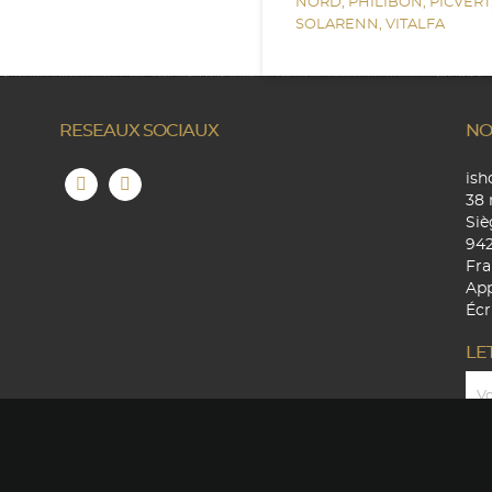
NORD,
PHILIBON,
PICVERT
SOLARENN,
VITALFA
RESEAUX SOCIAUX
NO
is
38 
Siè
94
Fra
App
Écr
LE
Copyright © 2026 - Ishop4you - Tous droits réservés.