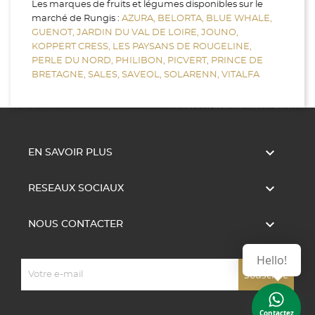
Les marques de fruits et légumes disponibles sur le
marché de Rungis :
AZURA,
BELORTA,
BLUE WHALE,
GUENOT,
JARDIN DU VAL DE LOIRE,
JOUNO,
KOPPERT CRESS,
LES PAYSANS DE ROUGELINE,
PERLE DU NORD,
PHILIBON,
PICVERT,
PRINCE DE
BRETAGNE,
SALES,
SAVEOL,
SOLARENN,
VITALFA

EN SAVOIR PLUS

RESEAUX SOCIAUX

NOUS CONTACTER
Hello!
Contactez