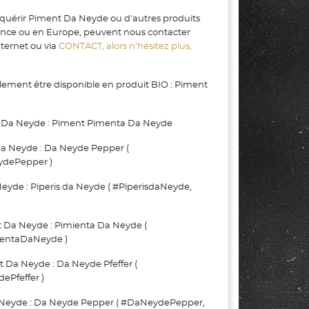
cquérir Piment Da Neyde ou d’autres produits
rance ou en Europe, peuvent nous contacter
nternet ou via
CONTACT, alors n’hésitez plus,
ment être disponible en produit BIO : Piment
 Da Neyde : Piment Pimenta Da Neyde
 Neyde : Da Neyde Pepper (
dePepper )
yde : Piperis da Neyde ( #PiperisdaNeyde,
a Neyde : Pimienta Da Neyde (
entaDaNeyde )
a Neyde : Da Neyde Pfeffer (
Pfeffer )
eyde : Da Neyde Pepper ( #DaNeydePepper,