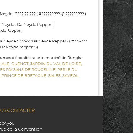
de : ???? ?? ??? ( #?????????, @????????? )
 Neyde : Da Neyde Pepper (
dePepper )
Neyde : ???·???Da Neyde Pepper? ( #???·???
?DaNeydePepper?3)
gumes disponibles sur le marché de Rungis :
HALE,
GUENOT,
JARDIN DU VAL DE LOIRE,
LES PAYSANS DE ROUGELINE,
PERLE DU
,
PRINCE DE BRETAGNE,
SALES,
SAVEOL,
US CONTACTER
hop4you
rue de la Convention