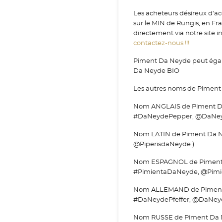
Les acheteurs désireux d'a
sur le MIN de Rungis, en F
directement via notre site i
contactez-nous !!!
Piment Da Neyde peut égale
Da Neyde BIO
Les autres noms de Piment
Nom ANGLAIS de Piment Da
#DaNeydePepper, @DaNey
Nom LATIN de Piment Da Ne
@PiperisdaNeyde )
Nom ESPAGNOL de Piment D
#PimientaDaNeyde, @Pimi
Nom ALLEMAND de Piment D
#DaNeydePfeffer, @DaNeyde
Nom RUSSE de Piment Da N