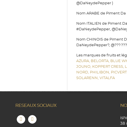
@DaNeydePepper )
Nom ARABE de Piment Da Ney
Nom ITALIEN de Piment Da
#DaNeydePepper, @DaNey
Nom CHINOIS de Piment Da 
DaNeydePepper?, @???·??
Les marques de fruits et lé
AZURA,
BELORTA,
BLUE W
JOUNO,
KOPPERT CRESS,
NORD,
PHILIBON,
PICVERT
SOLARENN,
VITALFA
RESEAUX SOCIAUX
NO
is
38 