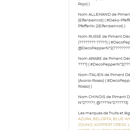
Rojo) )
Nom ALLEMAND de Piment Déc
(Elfenbeinrot) ( #Deko-Pfef
PfefferNr.2(Elfenbeinrot) )
Nom RUSSE de Piment Déco N
(???????? ?????) ( #DecoPe
@DecoPepperN°2(?????????
Nom ARABE de Piment Déco N
????) ( #DecoPepperN°2(??
Nom ITALIEN de Piment Déco
(Avorio-Rosso) ( #DecoPep
Rosso) )
Nom CHINOIS de Piment Déco
N°2?????, @????N°2?????3)
Les marques de fruits et lé
AZURA,
BELORTA,
BLUE W
JOUNO,
KOPPERT CRESS,