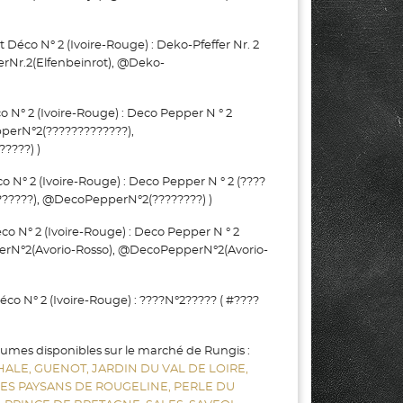
o N° 2 (Ivoire-Rouge) : Deko-Pfeffer Nr. 2
ferNr.2(Elfenbeinrot), @Deko-
° 2 (Ivoire-Rouge) : Deco Pepper N ° 2
pperN°2(?????????????),
????) )
° 2 (Ivoire-Rouge) : Deco Pepper N ° 2 (????
??????), @DecoPepperN°2(????????) )
 N° 2 (Ivoire-Rouge) : Deco Pepper N ° 2
perN°2(Avorio-Rosso), @DecoPepperN°2(Avorio-
 N° 2 (Ivoire-Rouge) : ????N°2????? ( #????
gumes disponibles sur le marché de Rungis :
HALE,
GUENOT,
JARDIN DU VAL DE LOIRE,
LES PAYSANS DE ROUGELINE,
PERLE DU