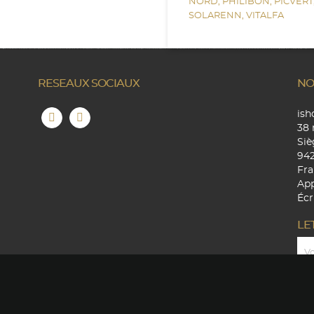
NORD,
PHILIBON,
PICVERT
SOLARENN,
VITALFA
RESEAUX SOCIAUX
NO
is
38 
Siè
94
Fra
App
Écr
LE
Copyright © 2026 - Ishop4you - Tous droits réservés.