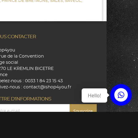
,
PRINCE DE BRETAGNE,
SALES,
SAVEOL,
US CONTACTER
hop4you
rue de la Convention
ge social
270 LE KREMLIN BICETRE
nce
elez-nous :
0033 1 84 23 15 43
ivez-nous :
contact@ishop4you.fr
Hello!
TTRE D'INFORMATIONS