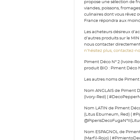
propose une sélection de fr
viandes, poissons, fromage
culinaires dont vous rêvez 
France répondra aux moindr
Les acheteurs désireux d'ac
d’autres produits sur le MI
nous contacter directement v
n’hésitez plus, contactez-nou
Piment Déco N° 2 (Ivoire-R
produit BIO : Piment Déco N
Les autres noms de Piment D
Nom ANGLAIS de Piment Déco
(Ivory-Red) ( #DecoPepperN
Nom LATIN de Piment Déco N°
(Litus Eburneum, Red) ( #
@PiperisDecoFugaN°II(Lit
Nom ESPAGNOL de Piment Dé
(Marfil-Rojo) ( #PimientoD