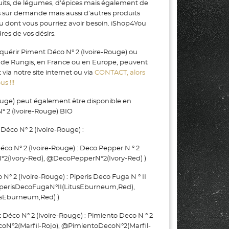
uits, de légumes, d’épices mais également de
s sur demande mais aussi d’autres produits
ou dont vous pourriez avoir besoin. iShop4You
es de vos désirs.
quérir Piment Déco N° 2 (Ivoire-Rouge) ou
N de Rungis, en France ou en Europe, peuvent
ia notre site internet ou via
CONTACT, alors
s !!!
ouge) peut également être disponible en
° 2 (Ivoire-Rouge) BIO
éco N° 2 (Ivoire-Rouge) :
 N° 2 (Ivoire-Rouge) : Deco Pepper N ° 2
°2(Ivory-Red), @DecoPepperN°2(Ivory-Red) )
 2 (Ivoire-Rouge) : Piperis Deco Fuga N ° II
PiperisDecoFugaN°II(LitusEburneum,Red),
usEburneum,Red) )
co N° 2 (Ivoire-Rouge) : Pimiento Deco N ° 2
ecoN°2(Marfil-Rojo), @PimientoDecoN°2(Marfil-