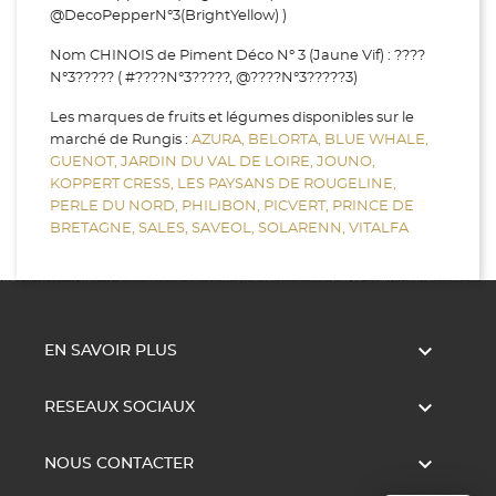
@DecoPepperN°3(BrightYellow) )
Nom CHINOIS de Piment Déco N° 3 (Jaune Vif) : ????
N°3????? ( #????N°3?????, @????N°3?????3)
Les marques de fruits et légumes disponibles sur le
marché de Rungis :
AZURA,
BELORTA,
BLUE WHALE,
GUENOT,
JARDIN DU VAL DE LOIRE,
JOUNO,
KOPPERT CRESS,
LES PAYSANS DE ROUGELINE,
PERLE DU NORD,
PHILIBON,
PICVERT,
PRINCE DE
BRETAGNE,
SALES,
SAVEOL,
SOLARENN,
VITALFA

EN SAVOIR PLUS

RESEAUX SOCIAUX

NOUS CONTACTER