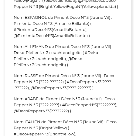
Yellow)FugaN°(Yellowsplendida), @PiperisDecoDeco
Pepper N ° 3 (Bright Yellow)FugaN°(Yellowsplendida) )
Nom ESPAGNOL de Piment Déco N° 3 (Jaune Vif) :
Pimienta Deco N ° 3 (Amarillo Brillante) (
#PimientaDecoN°3(AmarilloBrillante),
@PimientaDecoN°3(AmarilloBrillante) )
Nom ALLEMAND de Piment Déco N° 3 (Jaune Vif) :
Deko-Pfeffer Nr. 3 (leuchtend gelb) ( #Deko-
PfefferNr.3(leuchtendgelb), @Deko-
PfefferNr.3(leuchtendgelb) )
Nom RUSSE de Piment Déco N° 3 (Jaune Vif) : Deco
Pepper N ° 3 (????-??????) ( #DecoPepperN°3(????
-??????), @DecoPepperN°3(????-??????) )
Nom ARABE de Piment Déco N° 3 (Jaune Vif) : Deco
Pepper N ° 3 (???? ????) ( #DecoPepperN°3(????????),
@DecoPepperN°3(????????) )
Nom ITALIEN de Piment Déco N° 3 (Jaune Vif) : Deco
Pepper N ° 3 (Bright Yellow) (
#DecoPepperN°3(BrightYellow),