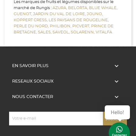
Les marques de fruits et légumes disponibles sur le
marché de Rungis :
AZURA,
BELORTA,
BLUE WHALE,
GUENOT,
JARDIN DU VAL DE LOIRE,
JOUNO,
KOPPERT CRESS,
LES PAYSANS DE ROUGELINE,
PERLE DU NORD,
PHILIBON,
PICVERT,
PRINCE DE
BRETAGNE,
SALES,
SAVEOL,
SOLARENN,
VITALFA

EN SAVOIR PLUS

RESEAUX SOCIAUX

NOUS CONTACTER
Hello!
Contactez