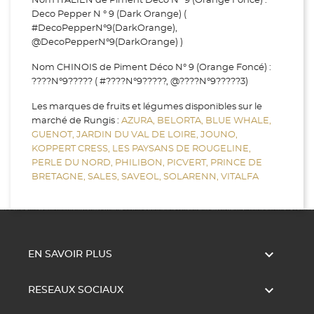
Nom ITALIEN de Piment Déco N° 9 (Orange Foncé) :
Deco Pepper N ° 9 (Dark Orange) (
#DecoPepperN°9(DarkOrange),
@DecoPepperN°9(DarkOrange) )
Nom CHINOIS de Piment Déco N° 9 (Orange Foncé) :
????N°9????? ( #????N°9?????, @????N°9?????3)
Les marques de fruits et légumes disponibles sur le
marché de Rungis :
AZURA,
BELORTA,
BLUE WHALE,
GUENOT,
JARDIN DU VAL DE LOIRE,
JOUNO,
KOPPERT CRESS,
LES PAYSANS DE ROUGELINE,
PERLE DU NORD,
PHILIBON,
PICVERT,
PRINCE DE
BRETAGNE,
SALES,
SAVEOL,
SOLARENN,
VITALFA

EN SAVOIR PLUS

RESEAUX SOCIAUX