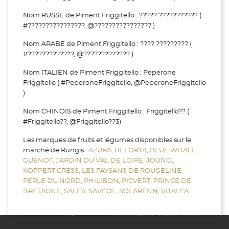
Nom RUSSE de Piment Friggitello : ????? ??????????? (
#????????????????, @???????????????? )
Nom ARABE de Piment Friggitello : ???? ????????? (
#?????????????, @????????????? )
Nom ITALIEN de Piment Friggitello : Peperone
Friggitello ( #PeperoneFriggitello, @PeperoneFriggitello
)
Nom CHINOIS de Piment Friggitello : Friggitello?? (
#Friggitello??, @Friggitello??3)
Les marques de fruits et légumes disponibles sur le
marché de Rungis :
AZURA,
BELORTA,
BLUE WHALE,
GUENOT,
JARDIN DU VAL DE LOIRE,
JOUNO,
KOPPERT CRESS,
LES PAYSANS DE ROUGELINE,
PERLE DU NORD,
PHILIBON,
PICVERT,
PRINCE DE
BRETAGNE,
SALES,
SAVEOL,
SOLARENN,
VITALFA