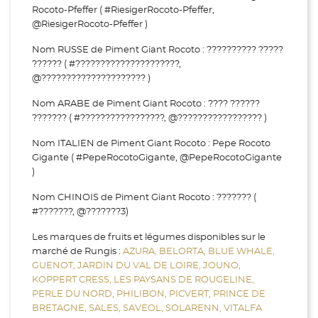
Rocoto-Pfeffer ( #RiesigerRocoto-Pfeffer,
@RiesigerRocoto-Pfeffer )
Nom RUSSE de Piment Giant Rocoto : ?????????? ?????
?????? ( #?????????????????????,
@????????????????????? )
Nom ARABE de Piment Giant Rocoto : ???? ??????
??????? ( #?????????????????, @????????????????? )
Nom ITALIEN de Piment Giant Rocoto : Pepe Rocoto
Gigante ( #PepeRocotoGigante, @PepeRocotoGigante
)
Nom CHINOIS de Piment Giant Rocoto : ??????? (
#???????, @???????3)
Les marques de fruits et légumes disponibles sur le
marché de Rungis :
AZURA,
BELORTA,
BLUE WHALE,
GUENOT,
JARDIN DU VAL DE LOIRE,
JOUNO,
KOPPERT CRESS,
LES PAYSANS DE ROUGELINE,
PERLE DU NORD,
PHILIBON,
PICVERT,
PRINCE DE
BRETAGNE,
SALES,
SAVEOL,
SOLARENN,
VITALFA