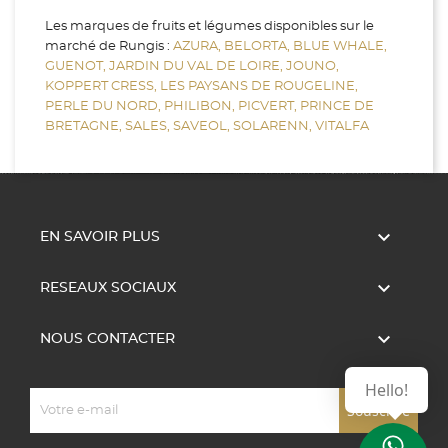
Les marques de fruits et légumes disponibles sur le
marché de Rungis :
AZURA,
BELORTA,
BLUE WHALE,
GUENOT,
JARDIN DU VAL DE LOIRE,
JOUNO,
KOPPERT CRESS,
LES PAYSANS DE ROUGELINE,
PERLE DU NORD,
PHILIBON,
PICVERT,
PRINCE DE
BRETAGNE,
SALES,
SAVEOL,
SOLARENN,
VITALFA

EN SAVOIR PLUS

RESEAUX SOCIAUX

NOUS CONTACTER
Hello!