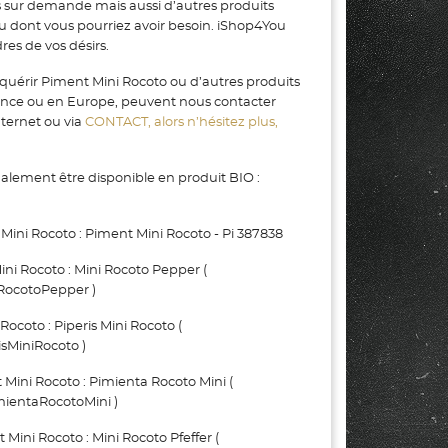
s sur demande mais aussi d’autres produits
ou dont vous pourriez avoir besoin. iShop4You
es de vos désirs.
quérir Piment Mini Rocoto ou d’autres produits
rance ou en Europe, peuvent nous contacter
nternet ou via
CONTACT, alors n’hésitez plus,
alement être disponible en produit BIO :
ini Rocoto : Piment Mini Rocoto - Pi 387838
i Rocoto : Mini Rocoto Pepper (
RocotoPepper )
coto : Piperis Mini Rocoto (
sMiniRocoto )
ni Rocoto : Pimienta Rocoto Mini (
ientaRocotoMini )
i Rocoto : Mini Rocoto Pfeffer (