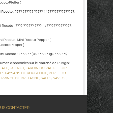
cotoPfeffer )
ocoto : ???? ?????? ????? ( #???????????????,
ocoto : ???? ?????? ???? ( #??????????????,
 Rocoto : Mini Rocoto Pepper (
RocotoPepper )
 Rocoto : ??????? ( #???????, @???????3)
gumes disponibles sur le marché de Rungis :
HALE,
GUENOT,
JARDIN DU VAL DE LOIRE,
LES PAYSANS DE ROUGELINE,
PERLE DU
,
PRINCE DE BRETAGNE,
SALES,
SAVEOL,
US CONTACTER