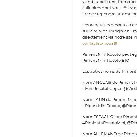
viandes, poissons, fromage
culinaires dont vous rêvez 
France répondra aux moindr
Les acheteurs désireux d'ac
sur le MIN de Rungis, en F
directement via notre site i
contactez-nous !!!
Piment Mini Rocoto peut ég
Piment Mini Rocoto BIO
Les autres noms de Piment M
Nom ANGLAIS de Piment Min
#MiniRocotoPepper, @Mini
Nom LATIN de Piment Mini Ro
#PiperisMiniRocoto, @Piperi
Nom ESPAGNOL de Piment Mi
#PimientaRocotoMini, @Pim
Nom ALLEMAND de Piment Min