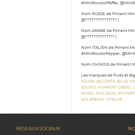
#MiniRocotoPfeffer, @MiniRo
Nom RUSSE de Piment Mini R
@??????????????? )
Nom ARABE de Piment Mini R
@?????????????? )
Nom ITALIEN de Piment Mini
#MiniRocotoPepper, @Mini
Nom CHINOIS de Piment Mini
Les marques de fruits et lé
AZURA,
BELORTA,
BLUE W
JOUNO,
KOPPERT CRESS,
NORD,
PHILIBON,
PICVERT
SOLARENN,
VITALFA
RESEAUX SOCIAUX
NO