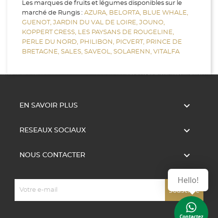
Les marques de fruits et légumes disponibles sur le
marché de Rungis :
AZURA,
BELORTA,
BLUE WHALE,
GUENOT,
JARDIN DU VAL DE LOIRE,
JOUNO,
KOPPERT CRESS,
LES PAYSANS DE ROUGELINE,
PERLE DU NORD,
PHILIBON,
PICVERT,
PRINCE DE
BRETAGNE,
SALES,
SAVEOL,
SOLARENN,
VITALFA

EN SAVOIR PLUS

RESEAUX SOCIAUX

NOUS CONTACTER
Hello!
Contactez