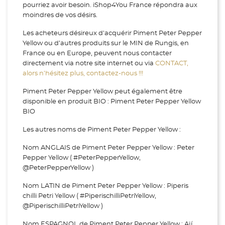
pourriez avoir besoin. iShop4You France répondra aux
moindres de vos désirs.
Les acheteurs désireux d'acquérir Piment Peter Pepper
Yellow ou d’autres produits sur le MIN de Rungis, en
France ou en Europe, peuvent nous contacter
directement via notre site internet ou via
CONTACT,
alors n’hésitez plus, contactez-nous !!!
Piment Peter Pepper Yellow peut également être
disponible en produit BIO : Piment Peter Pepper Yellow
BIO
Les autres noms de Piment Peter Pepper Yellow :
Nom ANGLAIS de Piment Peter Pepper Yellow : Peter
Pepper Yellow ( #PeterPepperYellow,
@PeterPepperYellow )
Nom LATIN de Piment Peter Pepper Yellow : Piperis
chilli Petri Yellow ( #PiperischilliPetriYellow,
@PiperischilliPetriYellow )
Nom ESPAGNOL de Piment Peter Pepper Yellow : Ají