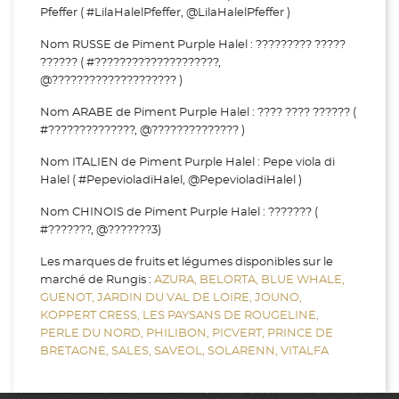
Pfeffer ( #LilaHalelPfeffer, @LilaHalelPfeffer )
Nom RUSSE de Piment Purple Halel : ????????? ?????
?????? ( #????????????????????,
@???????????????????? )
Nom ARABE de Piment Purple Halel : ???? ???? ?????? (
#??????????????, @?????????????? )
Nom ITALIEN de Piment Purple Halel : Pepe viola di
Halel ( #PepevioladiHalel, @PepevioladiHalel )
Nom CHINOIS de Piment Purple Halel : ??????? (
#???????, @???????3)
Les marques de fruits et légumes disponibles sur le
marché de Rungis :
AZURA,
BELORTA,
BLUE WHALE,
GUENOT,
JARDIN DU VAL DE LOIRE,
JOUNO,
KOPPERT CRESS,
LES PAYSANS DE ROUGELINE,
PERLE DU NORD,
PHILIBON,
PICVERT,
PRINCE DE
BRETAGNE,
SALES,
SAVEOL,
SOLARENN,
VITALFA