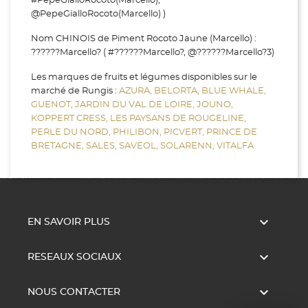
#PepeGialloRocoto(Marcello),
@PepeGialloRocoto(Marcello) )
Nom CHINOIS de Piment Rocoto Jaune (Marcello) :
??????Marcello? ( #??????Marcello?, @??????Marcello?3)
Les marques de fruits et légumes disponibles sur le
marché de Rungis :
AZURA,
BELORTA,
BLUE WHALE,
GUENOT,
JARDIN DU VAL DE LOIRE,
JOUNO,
KOPPERT CRESS,
LES PAYSANS DE ROUGELINE,
PERLE DU NORD,
PHILIBON,
PICVERT,
PRINCE DE
BRETAGNE,
SALES,
SAVEOL,
SOLARENN,
VITALFA

EN SAVOIR PLUS

RESEAUX SOCIAUX

NOUS CONTACTER