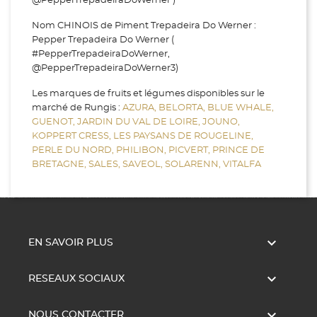
@PepperTrepadeiraDoWerner )
Nom CHINOIS de Piment Trepadeira Do Werner :
Pepper Trepadeira Do Werner (
#PepperTrepadeiraDoWerner,
@PepperTrepadeiraDoWerner3)
Les marques de fruits et légumes disponibles sur le
marché de Rungis :
AZURA,
BELORTA,
BLUE WHALE,
GUENOT,
JARDIN DU VAL DE LOIRE,
JOUNO,
KOPPERT CRESS,
LES PAYSANS DE ROUGELINE,
PERLE DU NORD,
PHILIBON,
PICVERT,
PRINCE DE
BRETAGNE,
SALES,
SAVEOL,
SOLARENN,
VITALFA

EN SAVOIR PLUS

RESEAUX SOCIAUX

NOUS CONTACTER