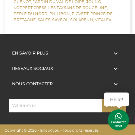
GUENOT,
JARDIN DU VAL DE LOIRE,
JOUNO,
KOPPERT CRESS,
LES PAYSANS DE ROUGELINE,
PERLE DU NORD,
PHILIBON,
PICVERT,
PRINCE DE
BRETAGNE,
SALES,
SAVEOL,
SOLARENN,
VITALFA

EN SAVOIR PLUS

RESEAUX SOCIAUX

NOUS CONTACTER
Hello!
Contactez
nous
Copyright © 2026 - Ishop4you - Tous droits réservés.