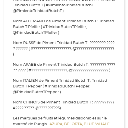
Trinidad Butch T ( #PimientoTrinidadButchT,
@PimientoTrinidadButchT )
Nom ALLEMAND de Piment Trinidad Butch T : Trinidad
Butch T Pfeffer ( #TrinidadButchTPfeffer,
@TrinidadButchTPfeffer )
Nom RUSSE de Piment Trinidad Butch T : ???????? ????
? ?????? ( #???????????????????, @???????????????????
)
Nom ARABE de Piment Trinidad Butch T : ???????? ????
?? ???? ( #??????????????????, @?????????????????? )
Nom ITALIEN de Piment Trinidad Butch T : Trinidad
Butch T Pepper ( #TrinidadButchTPepper,
@TrinidadButchTPepper )
Nom CHINOIS de Piment Trinidad Butch T : ????·??T?? (
#????·??T??, @????·??T??3)
Les marques de fruits et légumes disponibles sur le
marché de Rungis :
AZURA,
BELORTA,
BLUE WHALE,