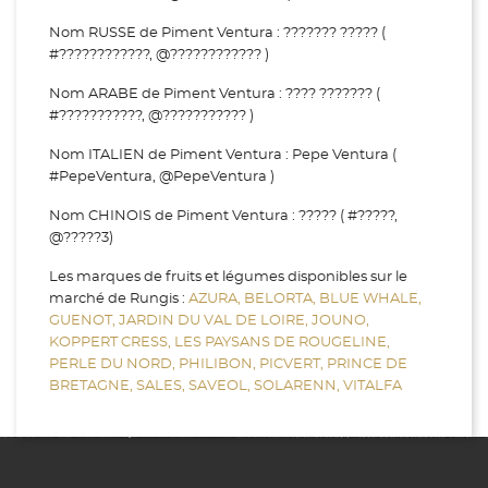
Nom RUSSE de Piment Ventura : ??????? ????? (
#????????????, @???????????? )
Nom ARABE de Piment Ventura : ???? ??????? (
#???????????, @??????????? )
Nom ITALIEN de Piment Ventura : Pepe Ventura (
#PepeVentura, @PepeVentura )
Nom CHINOIS de Piment Ventura : ????? ( #?????,
@?????3)
Les marques de fruits et légumes disponibles sur le
marché de Rungis :
AZURA,
BELORTA,
BLUE WHALE,
GUENOT,
JARDIN DU VAL DE LOIRE,
JOUNO,
KOPPERT CRESS,
LES PAYSANS DE ROUGELINE,
PERLE DU NORD,
PHILIBON,
PICVERT,
PRINCE DE
BRETAGNE,
SALES,
SAVEOL,
SOLARENN,
VITALFA